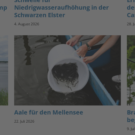
amp
Niedrigwasseraufhöhung in der
de
Schwarzen Elster
Ca
4. August 2026
28. J
Aale für den Mellensee
Br
be
22. Juli 2026
9. Ju