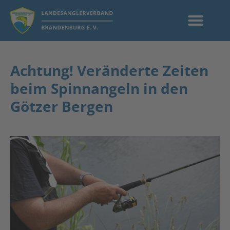
Achtung! Veränderte Zeiten
beim Spinnangeln in den
Götzer Bergen