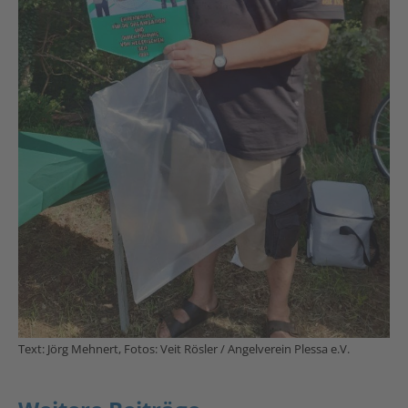
Text: Jörg Mehnert, Fotos: Veit Rösler / Angelverein Plessa e.V.