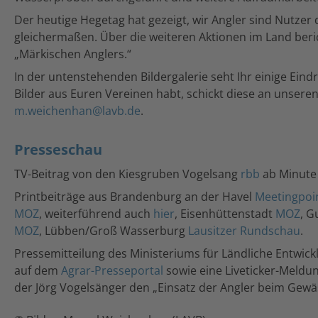
Der heutige Hegetag hat gezeigt, wir Angler sind Nutzer
gleichermaßen. Über die weiteren Aktionen im Land beri
„Märkischen Anglers.“
In der untenstehenden Bildergalerie seht Ihr einige Eind
Bilder aus Euren Vereinen habt, schickt diese an unsere
m.weichenhan@lavb.de
.
Presseschau
TV-Beitrag von den Kiesgruben Vogelsang
rbb
ab Minute
Printbeiträge aus Brandenburg an der Havel
Meetingpoi
MOZ
, weiterführend auch
hier
, Eisenhüttenstadt
MOZ
, 
MOZ
, Lübben/Groß Wasserburg
Lausitzer Rundschau
.
Pressemitteilung des Ministeriums für Ländliche Entwic
auf dem
Agrar-Presseportal
sowie eine Liveticker-Meldu
der Jörg Vogelsänger den „Einsatz der Angler beim Gewä