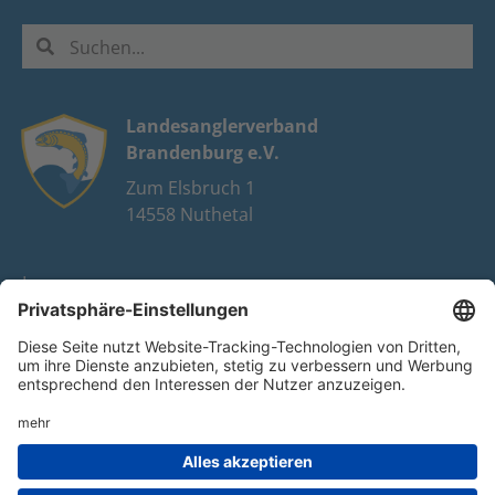
Landesanglerverband
Brandenburg e.V.
Zum Elsbruch 1
14558 Nuthetal
Impressum
Datenschutz
FAQ
Youtube
Facebook