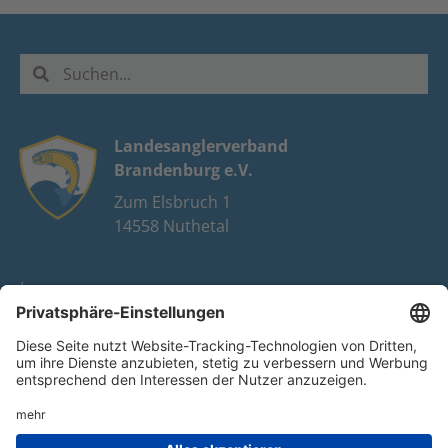
Landesanglerverband
Brandenburg e.V.
Zum Elsbruch 1
14558 Nuthetal
Impressum
Datenschutz
FAQ
Youtube