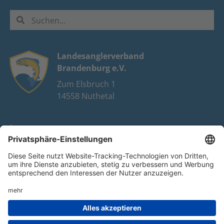
Landesanglerverband
Brandenburg e.V.
Zum Elsbruch 1
14558 Nuthetal
Impressum
Datenschutz
FAQ
Youtube
Facebook