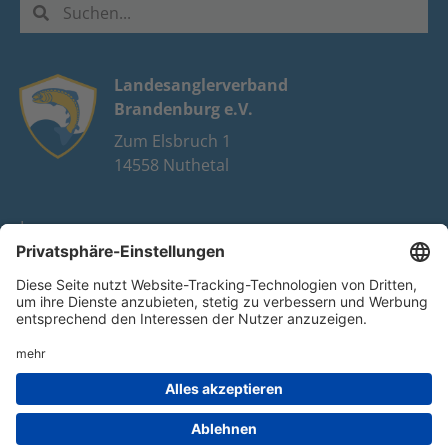
Landesanglerverband
Brandenburg e.V.
Zum Elsbruch 1
14558 Nuthetal
Impressum
Datenschutz
FAQ
Youtube
Facebook
Instagram